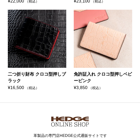
¥
22,000
¥
23,100
（税込）
（税込）
二つ折り財布 クロコ型押しブ
免許証入れ クロコ型押しベビ
ラック
ーピンク
¥
16,500
¥
3,850
（税込）
（税込）
革製品の専門店HEDGE公式通販サイトです