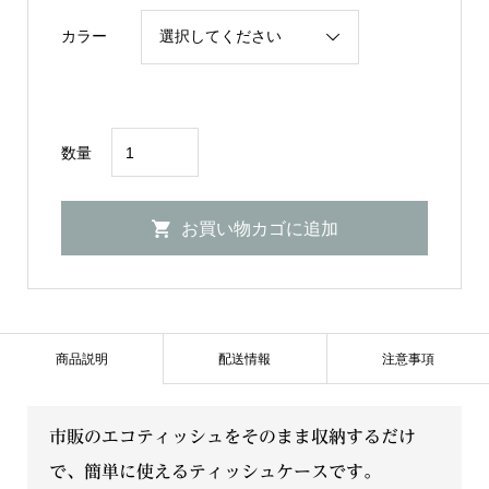
カラー
エ
数量
コ
テ
お買い物カゴに追加
ィ
ッ
シ
ュ
ケ
商品説明
配送情報
注意事項
ー
ス
市販のエコティッシュをそのまま収納するだけ
シ
で、簡単に使えるティッシュケースです。
ュ