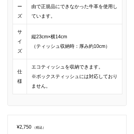
ー
由で正規品にできなかった牛革を使用し
ズ
ています。
サ
縦23cm×横14cm
イ
（ティッシュ収納時：厚み約10cm）
ズ
エコティッシュを収納できます。
仕
※ボックスティッシュには対応しており
様
ません。
¥
2,750
（税込）