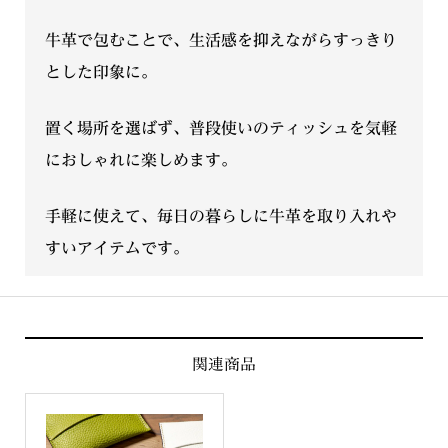
リ
牛革で包むことで、生活感を抑えながらすっきり
ン
とした印象に。
ク
型
置く場所を選ばず、普段使いのティッシュを気軽
押
し
におしゃれに楽しめます。
（S391）
個
手軽に使えて、毎日の暮らしに牛革を取り入れや
すいアイテムです。
関連商品